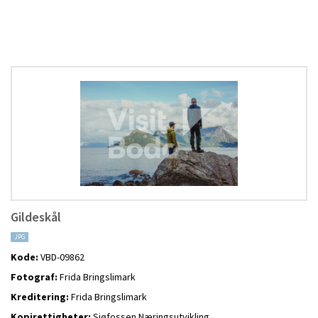
Gildeskål
JPG
Kode:
VBD-09862
Fotograf:
Frida Bringslimark
Kreditering:
Frida Bringslimark
Kopirettigheter:
Sjøfossen Næringsutvikling