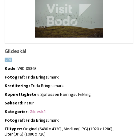
Gildeskål
JPG
Kode:
VBD-09863
Fotograf:
Frida Bringslimark
Kreditering:
Frida Bringslimark
Kopirettigheter:
Sjøfossen Næringsutvikling
Søkeord:
natur
Kategorier:
Gildeskål
Fotograf:
Frida Bringslimark
Filtyper:
Original (6480 x 4320),
Medium(JPG) (1920 x 1280),
Liten(JPG) (1080 x 720)