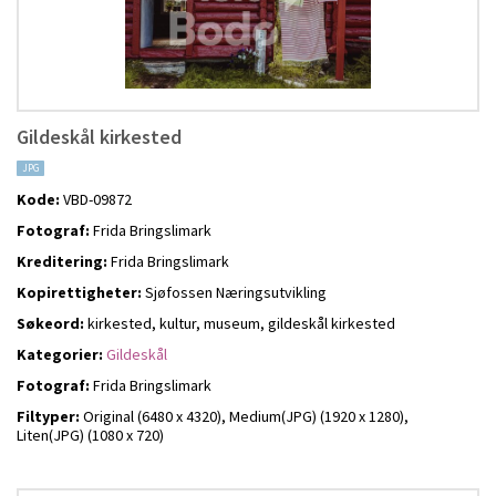
Gildeskål kirkested
JPG
Kode:
VBD-09872
Fotograf:
Frida Bringslimark
Kreditering:
Frida Bringslimark
Kopirettigheter:
Sjøfossen Næringsutvikling
Søkeord:
kirkested, kultur, museum, gildeskål kirkested
Kategorier:
Gildeskål
Fotograf:
Frida Bringslimark
Filtyper:
Original (6480 x 4320),
Medium(JPG) (1920 x 1280),
Liten(JPG) (1080 x 720)