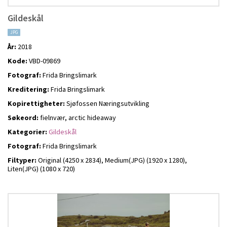
Gildeskål
JPG
År:
2018
Kode:
VBD-09869
Fotograf:
Frida Bringslimark
Kreditering:
Frida Bringslimark
Kopirettigheter:
Sjøfossen Næringsutvikling
Søkeord:
fielnvær, arctic hideaway
Kategorier:
Gildeskål
Fotograf:
Frida Bringslimark
Filtyper:
Original (4250 x 2834),
Medium(JPG) (1920 x 1280),
Liten(JPG) (1080 x 720)