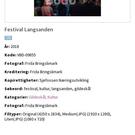
Festival Langsanden
JPG
År:
2018
Kode:
VBD-09855
Fotograf:
Frida Bringslimark
Kreditering:
Frida Bringslimark
Kopirettigheter:
Sjøfossen Næringsutvikling
Søkeord:
festival, kultur, langsanden, gildeskål
Kategorier:
Gildeskål,
Kultur
Fotograf:
Frida Bringslimark
Filtyper:
Original (4250 x 2834),
Medium(JPG) (1920 x 1280),
Liten(JPG) (1080 x 720)