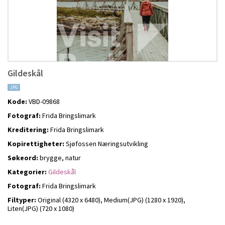
Gildeskål
JPG
Kode:
VBD-09868
Fotograf:
Frida Bringslimark
Kreditering:
Frida Bringslimark
Kopirettigheter:
Sjøfossen Næringsutvikling
Søkeord:
brygge, natur
Kategorier:
Gildeskål
Fotograf:
Frida Bringslimark
Filtyper:
Original (4320 x 6480),
Medium(JPG) (1280 x 1920),
Liten(JPG) (720 x 1080)