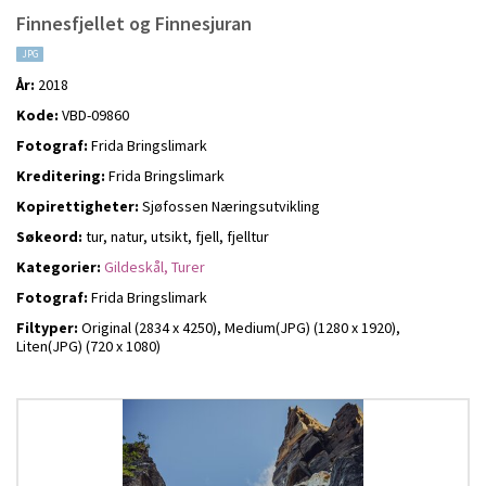
Finnesfjellet og Finnesjuran
JPG
År:
2018
Kode:
VBD-09860
Fotograf:
Frida Bringslimark
Kreditering:
Frida Bringslimark
Kopirettigheter:
Sjøfossen Næringsutvikling
Søkeord:
tur, natur, utsikt, fjell, fjelltur
Kategorier:
Gildeskål,
Turer
Fotograf:
Frida Bringslimark
Filtyper:
Original (2834 x 4250),
Medium(JPG) (1280 x 1920),
Liten(JPG) (720 x 1080)