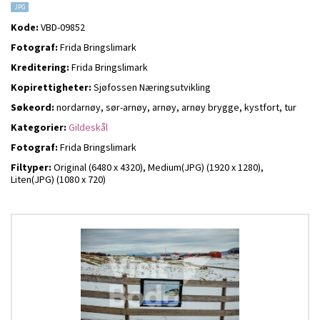
JPG
Kode:
VBD-09852
Fotograf:
Frida Bringslimark
Kreditering:
Frida Bringslimark
Kopirettigheter:
Sjøfossen Næringsutvikling
Søkeord:
nordarnøy, sør-arnøy, arnøy, arnøy brygge, kystfort, tur
Kategorier:
Gildeskål
Fotograf:
Frida Bringslimark
Filtyper:
Original (6480 x 4320),
Medium(JPG) (1920 x 1280),
Liten(JPG) (1080 x 720)