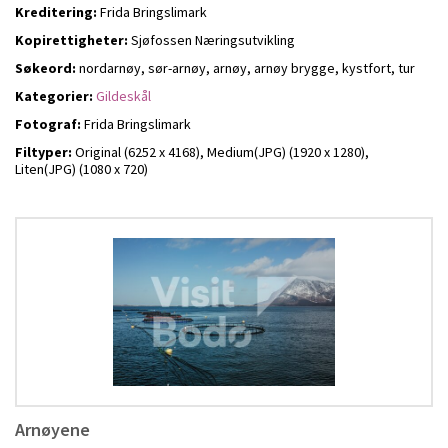
Kreditering:
Frida Bringslimark
Kopirettigheter:
Sjøfossen Næringsutvikling
Søkeord:
nordarnøy, sør-arnøy, arnøy, arnøy brygge, kystfort, tur
Kategorier:
Gildeskål
Fotograf:
Frida Bringslimark
Filtyper:
Original (6252 x 4168),
Medium(JPG) (1920 x 1280),
Liten(JPG) (1080 x 720)
Arnøyene