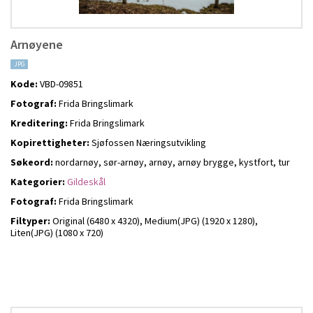
Arnøyene
JPG
Kode:
VBD-09851
Fotograf:
Frida Bringslimark
Kreditering:
Frida Bringslimark
Kopirettigheter:
Sjøfossen Næringsutvikling
Søkeord:
nordarnøy, sør-arnøy, arnøy, arnøy brygge, kystfort, tur
Kategorier:
Gildeskål
Fotograf:
Frida Bringslimark
Filtyper:
Original (6480 x 4320),
Medium(JPG) (1920 x 1280),
Liten(JPG) (1080 x 720)