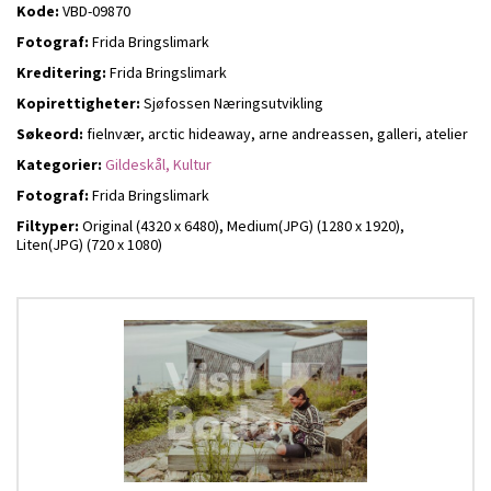
Kode:
VBD-09870
Fotograf:
Frida Bringslimark
Kreditering:
Frida Bringslimark
Kopirettigheter:
Sjøfossen Næringsutvikling
Søkeord:
fielnvær, arctic hideaway, arne andreassen, galleri, atelier
Kategorier:
Gildeskål,
Kultur
Fotograf:
Frida Bringslimark
Filtyper:
Original (4320 x 6480),
Medium(JPG) (1280 x 1920),
Liten(JPG) (720 x 1080)