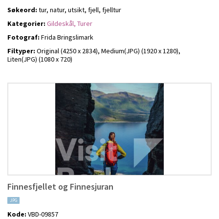
Søkeord:
tur, natur, utsikt, fjell, fjelltur
Kategorier:
Gildeskål,
Turer
Fotograf:
Frida Bringslimark
Filtyper:
Original (4250 x 2834),
Medium(JPG) (1920 x 1280),
Liten(JPG) (1080 x 720)
Finnesfjellet og Finnesjuran
JPG
Kode:
VBD-09857