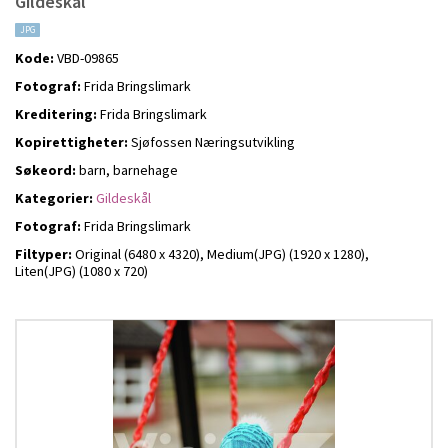
Gildeskål
JPG
Kode:
VBD-09865
Fotograf:
Frida Bringslimark
Kreditering:
Frida Bringslimark
Kopirettigheter:
Sjøfossen Næringsutvikling
Søkeord:
barn, barnehage
Kategorier:
Gildeskål
Fotograf:
Frida Bringslimark
Filtyper:
Original (6480 x 4320),
Medium(JPG) (1920 x 1280),
Liten(JPG) (1080 x 720)