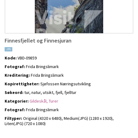
Finnesfjellet og Finnesjuran
JPG
Kode:
VBD-09859
Fotograf:
Frida Bringslimark
Kreditering:
Frida Bringslimark
Kopirettigheter:
Sjøfossen Næringsutvikling
Søkeord:
tur, natur, utsikt, fjell, fjelltur
Kategorier:
Gildeskål,
Turer
Fotograf:
Frida Bringslimark
Filtyper:
Original (4320 x 6480),
Medium(JPG) (1280 x 1920),
Liten(JPG) (720 x 1080)