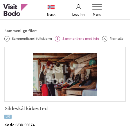
Betingelser
Kontakt oss
Norsk
Logg inn
Menu
Sammenlign filer:
Sammenligne i fullskjerm
Sammenligne med info
Fjern alle
Gildeskål kirkested
JPG
Kode:
VBD-09874