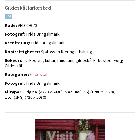
Gildeskål kirkested
JPG
Kode:
VBD-09873
Fotograf:
Frida Bringslimark
Kreditering:
Frida Bringslimark
Kopirettigheter:
Sjøfossen Næringsutvikling
Søkeord:
kirkested, kultur, museum, gildeskål kirkested, Fogg
Gildeskål
Kategorier:
Gildeskål
Fotograf:
Frida Bringslimark
Filtyper:
Original (4320 x 6480),
Medium(JPG) (1280 x 1920),
Liten(JPG) (720 x 1080)