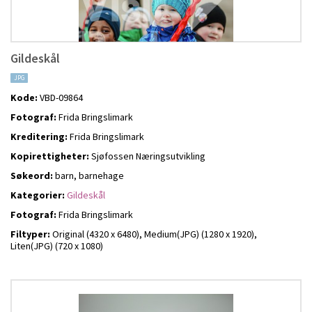
Gildeskål
JPG
Kode:
VBD-09864
Fotograf:
Frida Bringslimark
Kreditering:
Frida Bringslimark
Kopirettigheter:
Sjøfossen Næringsutvikling
Søkeord:
barn, barnehage
Kategorier:
Gildeskål
Fotograf:
Frida Bringslimark
Filtyper:
Original (4320 x 6480),
Medium(JPG) (1280 x 1920),
Liten(JPG) (720 x 1080)