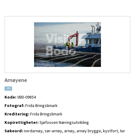
Arnøyene
JPG
Kode:
VBD-09854
Fotograf:
Frida Bringslimark
Kreditering:
Frida Bringslimark
Kopirettigheter:
Sjøfossen Næringsutvikling
Søkeord:
nordarnøy, sør-arnøy, arnøy, arnøy brygge, kystfort, tur