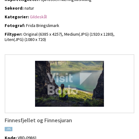
Søkeord:
natur
Kategorier:
Gildeskål
Fotograf:
Frida Bringslimark
Filtyper:
Original (6385 x 4257),
Medium(JPG) (1920 x 1280),
Liten(JPG) (1080 x 720)
Finnesfjellet og Finnesjuran
JPG
Kode:
VBD-09861