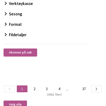
Verktøykasse
Sesong
Format
Fildetaljer
Abonner på søk
1
2
3
4
37
...
(3661 filer)
Velg alle