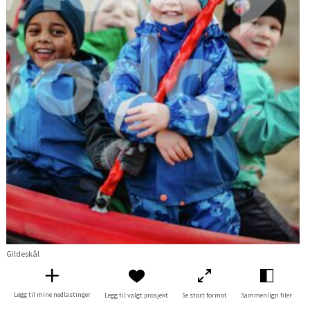
Gildeskål
Legg til mine nedlastinger
Legg til valgt prosjekt
Se stort format
Sammenlign filer