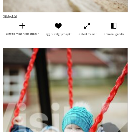
Gildeskål
Legg til mine nedlastinger
Legg til valgt prosjekt
Se stort format
Sammenlign filer