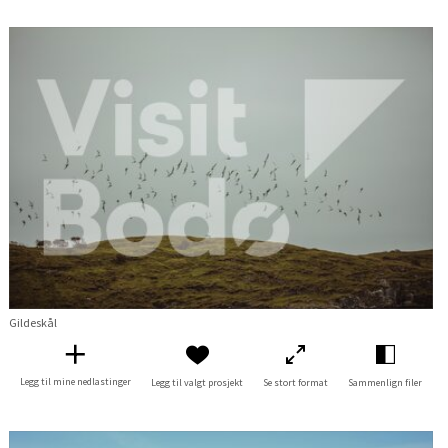
Gildeskål
Legg til mine nedlastinger
Legg til valgt prosjekt
Se stort format
Sammenlign filer