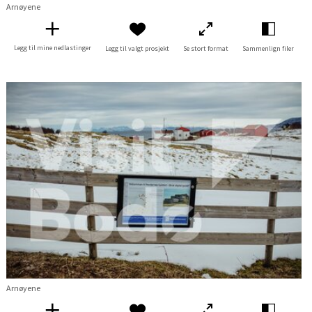
Arnøyene
Legg til mine nedlastinger
Legg til valgt prosjekt
Se stort format
Sammenlign filer
Arnøyene