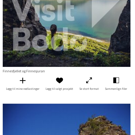
Finnesfjellet og Finnesjuran
Legg til mine nedlastinger
Legg til valgt prosjekt
Se stort format
Sammenlign filer