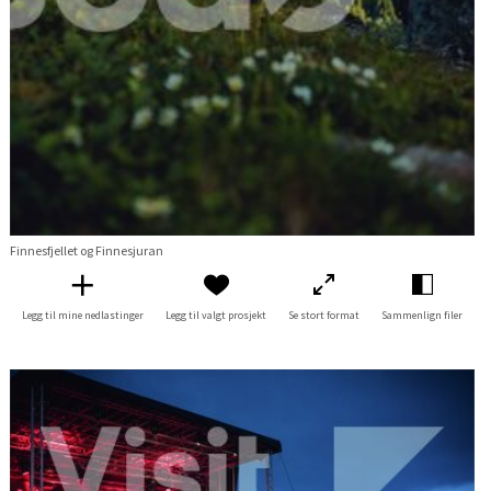
Finnesfjellet og Finnesjuran
Legg til mine nedlastinger
Legg til valgt prosjekt
Se stort format
Sammenlign filer