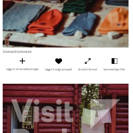
Gildeskål kirkested
Legg til mine nedlastinger
Legg til valgt prosjekt
Se stort format
Sammenlign filer