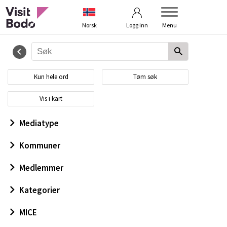
Betingelser
Kontakt oss
Norsk
Logg inn
Menu
Kun hele ord
Tøm søk
Vis i kart
Mediatype
Kommuner
Medlemmer
Kategorier
MICE