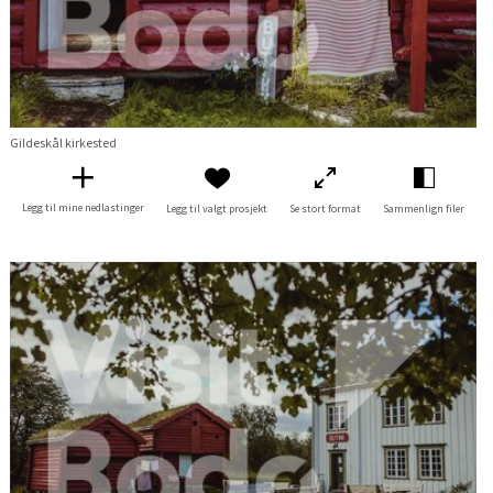
Gildeskål kirkested
Legg til mine nedlastinger
Legg til valgt prosjekt
Se stort format
Sammenlign filer