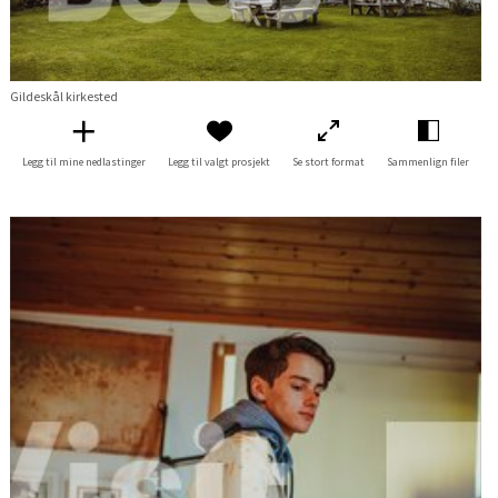
Gildeskål kirkested
Legg til mine nedlastinger
Legg til valgt prosjekt
Se stort format
Sammenlign filer