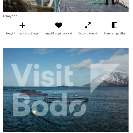
Arnøyene
Legg til mine nedlastinger
Legg til valgt prosjekt
Se stort format
Sammenlign filer