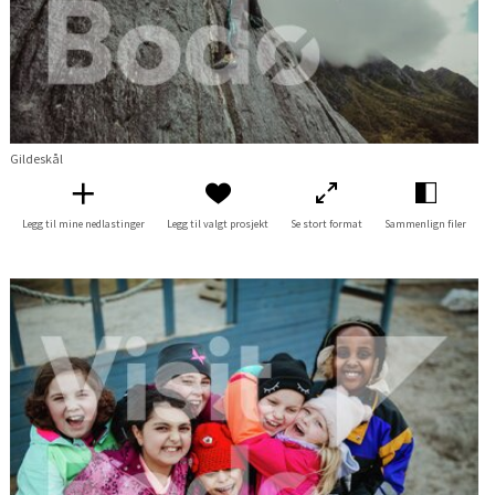
Gildeskål
Legg til mine nedlastinger
Legg til valgt prosjekt
Se stort format
Sammenlign filer