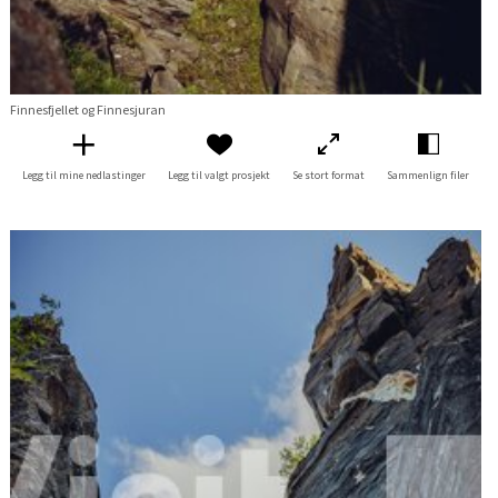
Finnesfjellet og Finnesjuran
Legg til mine nedlastinger
Legg til valgt prosjekt
Se stort format
Sammenlign filer