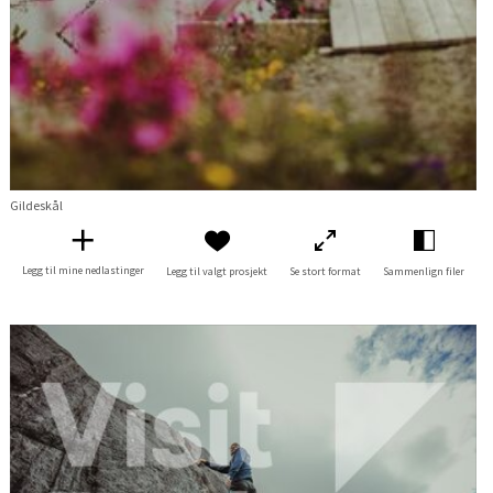
Gildeskål
Legg til mine nedlastinger
Legg til valgt prosjekt
Se stort format
Sammenlign filer