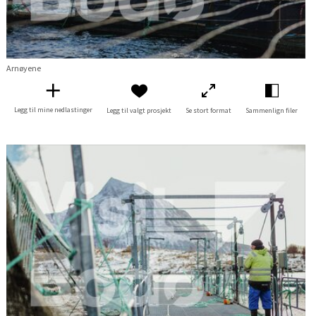
Arnøyene
Legg til mine nedlastinger
Legg til valgt prosjekt
Se stort format
Sammenlign filer