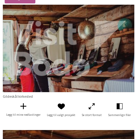
Gildeskål kirkested
Legg til mine nedlastinger
Legg til valgt prosjekt
Se stort format
Sammenlign filer