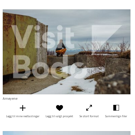
Arnøyene
Legg til mine nedlastinger
Legg til valgt prosjekt
Se stort format
Sammenlign filer