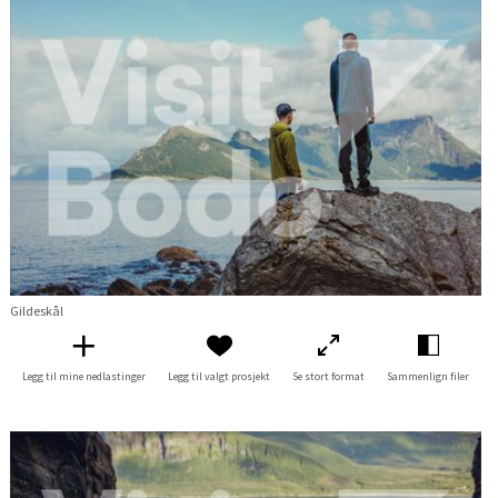
Gildeskål
Legg til mine nedlastinger
Legg til valgt prosjekt
Se stort format
Sammenlign filer