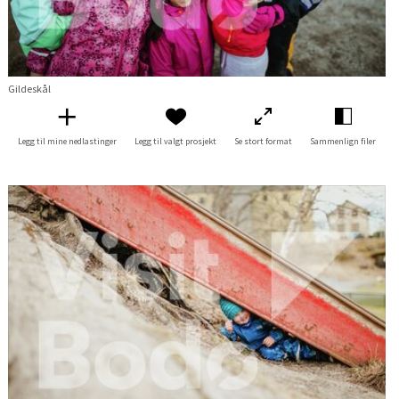
Gildeskål
Legg til mine nedlastinger
Legg til valgt prosjekt
Se stort format
Sammenlign filer